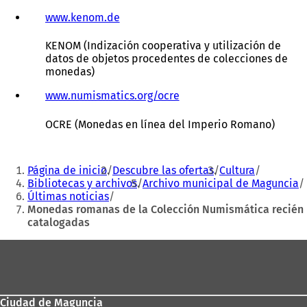
www.kenom.de
(
S
e
KENOM (Indización cooperativa y utilización de
a
datos de objetos procedentes de colecciones de
b
monedas)
r
e
www.numismatics.org/ocre
(
e
S
n
e
OCRE (Monedas en línea del Imperio Romano)
u
a
n
b
Estás
a
r
Página de inicio
Descubre las ofertas
Cultura
n
e
aquí:
Bibliotecas y archivos
Archivo municipal de Maguncia
u
e
Últimas noticias
e
n
Monedas romanas de la Colección Numismática recién
v
u
catalogadas
a
n
p
a
Zona
e
n
s
u
de
t
e
los
a
v
Ciudad de Maguncia
pies
ñ
a