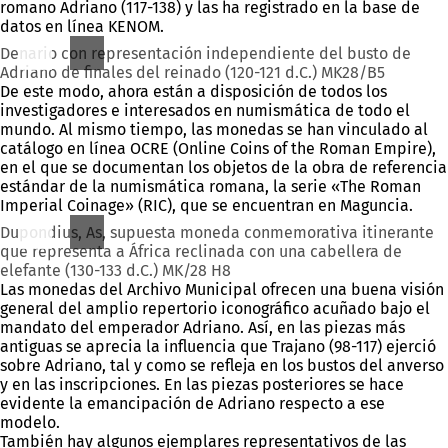
romano Adriano (117-138) y las ha registrado en la base de
datos en línea KENOM.
Denario con representación independiente del busto de
Adriano de finales del reinado (120-121 d.C.) MK28/B5
De este modo, ahora están a disposición de todos los
investigadores e interesados en numismática de todo el
mundo. Al mismo tiempo, las monedas se han vinculado al
catálogo en línea OCRE (Online Coins of the Roman Empire),
en el que se documentan los objetos de la obra de referencia
estándar de la numismática romana, la serie «The Roman
Imperial Coinage» (RIC), que se encuentran en Maguncia.
Dupondius, As, supuesta moneda conmemorativa itinerante
que representa a África reclinada con una cabellera de
elefante (130-133 d.C.) MK/28 H8
Las monedas del Archivo Municipal ofrecen una buena visión
general del amplio repertorio iconográfico acuñado bajo el
mandato del emperador Adriano. Así, en las piezas más
antiguas se aprecia la influencia que Trajano (98-117) ejerció
sobre Adriano, tal y como se refleja en los bustos del anverso
y en las inscripciones. En las piezas posteriores se hace
evidente la emancipación de Adriano respecto a ese
modelo.
También hay algunos ejemplares representativos de las