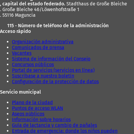
, capital del estado federado.
Stadthaus de Große Bleiche
a
p
. Große Bleiche 46/Löwenhofstraße 1
)
e
. 55116 Maguncia
s
t
115 - Número de teléfono de la administración
a
Acceso rápido
ñ
a
Organización administrativa
)
Comunicados de prensa
Vacantes
Sistema de información del Consejo
Concursos públicos
Portal de servicios (servicios en línea)
Suscríbase a nuestro boletín
Configuración de la protección de datos
Servicio municipal
Plano de la ciudad
Puntos de acceso WLAN
Aseos públicos
Información sobre horarios
Guía de lactancia y cambio de pañales
Entrada de emergencia: donde los niños pueden