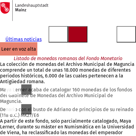
A
la
Saltar al contenido
página
de
inicio
Últimas noticias
leer en voz alta
Listado de monedas romanas del Fondo Monetario
La colección de monedas del Archivo Municipal de Maguncia
comprende un total de unas 18.000 monedas de diferentes
periodos históricos, 6.000 de las cuales pertenecen a la
Antigüedad romana.
Maya Lerner acaba de catalogar 160 monedas de los fondos
del Gabinete de Monedas del Archivo Municipal de
Maguncia.
Denario con el busto de Adriano de principios de su reinado
(118 d.C.) MK27/E6
A partir de este fondo, solo parcialmente catalogado, Maya
Lerner, durante su máster en Numismática en la Universidad
de Viena, ha reclassificado las monedas del emperador