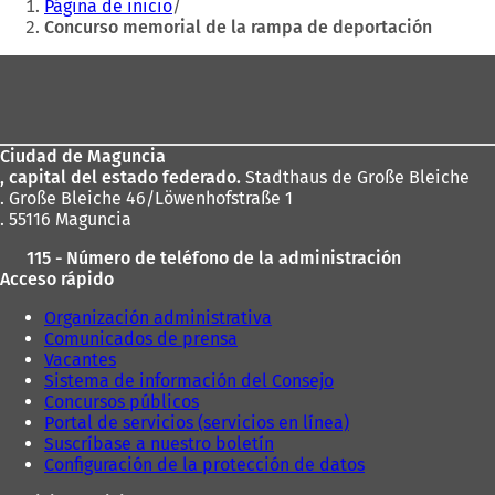
Página de inicio
a
r
aquí:
Concurso memorial de la rampa de deportación
b
e
r
e
Zona
e
n
de
e
u
n
n
los
u
a
Ciudad de Maguncia
pies
n
n
, capital del estado federado.
Stadthaus de Große Bleiche
a
u
. Große Bleiche 46/Löwenhofstraße 1
n
e
. 55116 Maguncia
u
v
e
a
115 - Número de teléfono de la administración
v
p
Acceso rápido
a
e
p
s
Organización administrativa
e
t
Comunicados de prensa
s
a
Vacantes
t
ñ
Sistema de información del Consejo
a
a
Concursos públicos
ñ
)
Portal de servicios (servicios en línea)
a
Suscríbase a nuestro boletín
)
Configuración de la protección de datos