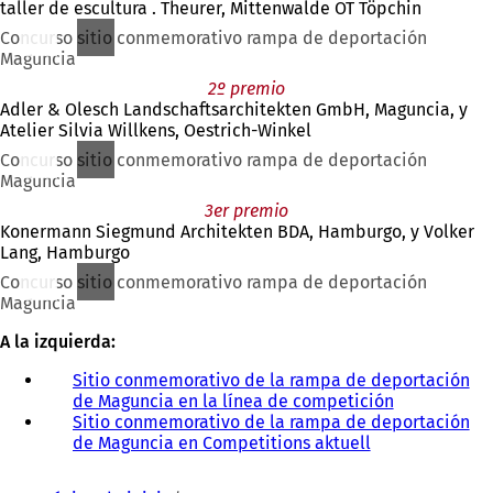
taller de escultura . Theurer, Mittenwalde OT Töpchin
Concurso sitio conmemorativo rampa de deportación
Maguncia
2º premio
Adler & Olesch Landschaftsarchitekten GmbH, Maguncia, y
Atelier Silvia Willkens, Oestrich-Winkel
Concurso sitio conmemorativo rampa de deportación
Maguncia
3er premio
Konermann Siegmund Architekten BDA, Hamburgo, y Volker
Lang, Hamburgo
Concurso sitio conmemorativo rampa de deportación
Maguncia
A la izquierda:
Sitio conmemorativo de la rampa de deportación
de Maguncia en la línea de competición
(
Sitio conmemorativo de la rampa de deportación
S
de Maguncia en Competitions aktuell
(
e
S
a
Estás
e
b