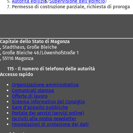
Autorità edilizia
Supervisione dell'edificio
u
u
Permesso di costruzione parziale, richiesta di proroga
o
o
v
v
Area
a
a
dei
s
s
piedi
c
c
h
h
Capitale dello Stato di Magonza
e
e
,
Stadthaus, Große Bleiche
d
d
, Große Bleiche 46/Löwenhofstraße 1
a
a
, 55116 Magonza
)
)
115 - Il numero di telefono delle autorità
Accesso rapido
Organizzazione amministrativa
Comunicati stampa
Offerte di lavoro
Sistema informativo del Consiglio
Gare d'appalto pubbliche
Portale dei servizi (servizi online)
Iscriviti alla nostra newsletter
Impostazioni di protezione dei dati