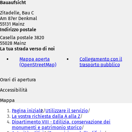
n
Bauaufsicht
a
Zitadelle, Bau C
n
Am 87er Denkmal
u
55131 Mainz
o
Indirizzo postale
v
a
Casella postale 3820
s
55028 Mainz
c
La tua strada verso di noi
h
e
Mappa aperta
Collegamento con il
d
(OpenStreetMap)
(
trasporto pubblico
(
a
S
S
)
i
i
Orari di apertura
a
a
p
p
Accessibilità
r
r
e
e
Mappa
i
i
Siete
n
n
Pagina iniziale
Utilizzare il servizio
qui:
u
u
La vostra richiesta dalla A alla Z
n
n
Dipartimento VIII - Edilizia, conservazione dei
a
a
monumenti e patrimonio storico
n
n