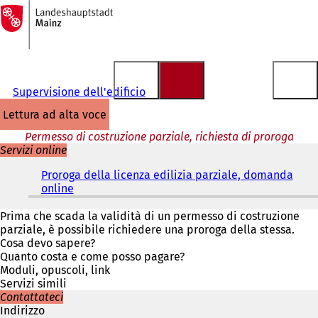
Alla
pagina
Vai al contenuto
iniziale
Supervisione dell'edificio
lettura ad alta voce
Permesso di costruzione parziale, richiesta di proroga
Servizi online
Proroga della licenza edilizia parziale, domanda
online
(
S
i
Prima che scada la validità di un permesso di costruzione
a
parziale, è possibile richiedere una proroga della stessa.
p
Cosa devo sapere?
r
Quanto costa e come posso pagare?
e
Moduli, opuscoli, link
i
Servizi simili
n
Contattateci
u
Indirizzo