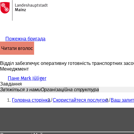
На
головну
Перейти до змісту
сторінку
Пожежна бригада
читати вголос
Відділ забезпечує оперативну готовність транспортних засо
Менеджмент
Пане Mark Jüliger
Завдання
Зв'яжіться з нами
Організаційна структура
Ти
Головна сторінка
Скористайтеся послугою
Ваш запит
тут:
Зона
для
ніг