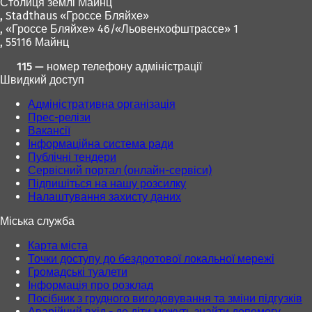
Столиця землі Майнц
,
Stadthaus «Гроссе Бляйхе»
, «Гроссе Бляйхе» 46/«Льовенхофштрассе» 1
, 55116 Майнц
115 — номер телефону адміністрації
Швидкий доступ
Адміністративна організація
Прес-релізи
Вакансії
Інформаційна система ради
Публічні тендери
Сервісний портал (онлайн-сервіси)
Підпишіться на нашу розсилку
Налаштування захисту даних
Міська служба
Карта міста
Точки доступу до бездротової локальної мережі
Громадські туалети
Інформація про розклад
Посібник з грудного вигодовування та зміни підгузків
Аварійний вхід - де діти можуть знайти допомогу