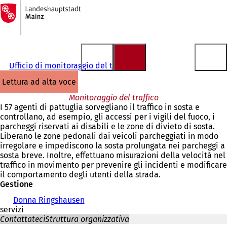
Alla
pagina
Vai al contenuto
iniziale
Ufficio di monitoraggio del traffico
lettura ad alta voce
Monitoraggio del traffico
I 57 agenti di pattuglia sorvegliano il traffico in sosta e
controllano, ad esempio, gli accessi per i vigili del fuoco, i
parcheggi riservati ai disabili e le zone di divieto di sosta.
Liberano le zone pedonali dai veicoli parcheggiati in modo
irregolare e impediscono la sosta prolungata nei parcheggi a
sosta breve. Inoltre, effettuano misurazioni della velocità nel
traffico in movimento per prevenire gli incidenti e modificare
il comportamento degli utenti della strada.
Gestione
Donna Ringshausen
servizi
Contattateci
Struttura organizzativa