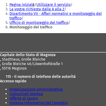
Siete
Pagina iniziale
Utilizzare il servizio
qui:
La vostra richiesta dalla A alla Z
Dipartimento VII - Affari normativi e monitoraggio del
traffico
Ufficio di monitoraggio del traffico
Monitoraggio del traffico
Area
dei
piedi
Capitale dello Stato di Magonza
,
Stadthaus, Große Bleiche
, Große Bleiche 46/Löwenhofstraße 1
, 55116 Magonza
115 - Il numero di telefono delle autorità
Accesso rapido
Organizzazione amministrativa
Comunicati stampa
Offerte di lavoro
Sistema informativo del Consiglio