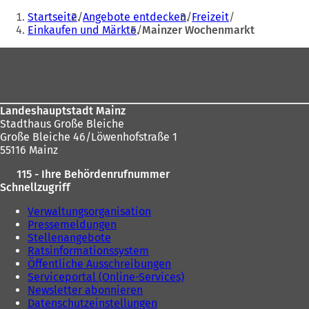
Sie
Startseite
Angebote entdecken
Freizeit
befinden
Einkaufen und Märkte
Mainzer Wochenmarkt
sich
Fußbereich
hier:
Landeshauptstadt Mainz
Stadthaus Große Bleiche
Große Bleiche 46/Löwenhofstraße 1
55116 Mainz
115 - Ihre Behördenrufnummer
Schnellzugriff
Verwaltungsorganisation
Pressemeldungen
Stellenangebote
Ratsinformationssystem
Öffentliche Ausschreibungen
Serviceportal (Online-Services)
Newsletter abonnieren
Datenschutzeinstellungen