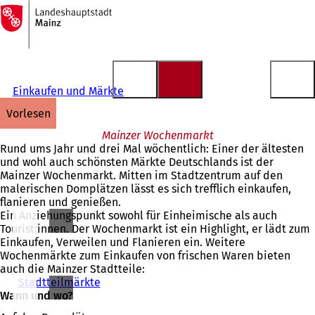
Zur
Startseite
Inhalt anspringen
Einkaufen und Märkte
vorlesen
Mainzer Wochenmarkt
Rund ums Jahr und drei Mal wöchentlich: Einer der ältesten
und wohl auch schönsten Märkte Deutschlands ist der
Mainzer Wochenmarkt. Mitten im Stadtzentrum auf den
malerischen Domplätzen lässt es sich trefflich einkaufen,
flanieren und genießen.
Ein Anziehungspunkt sowohl für Einheimische als auch
Tourist:innen. Der Wochenmarkt ist ein Highlight, er lädt zum
Einkaufen, Verweilen und Flanieren ein. Weitere
Wochenmärkte zum Einkaufen von frischen Waren bieten
auch die Mainzer Stadtteile:
Stadtteilmärkte
Wann und wo?