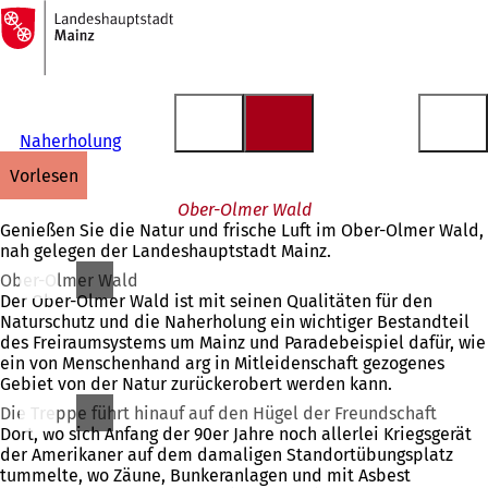
Zur
Startseite
Inhalt anspringen
Naherholung
vorlesen
Ober-Olmer Wald
Genießen Sie die Natur und frische Luft im Ober-Olmer Wald,
nah gelegen der Landeshauptstadt Mainz.
Ober-Olmer Wald
Der Ober-Olmer Wald ist mit seinen Qualitäten für den
Naturschutz und die Naherholung ein wichtiger Bestandteil
des Freiraumsystems um Mainz und Paradebeispiel dafür, wie
ein von Menschenhand arg in Mitleidenschaft gezogenes
Gebiet von der Natur zurückerobert werden kann.
Die Treppe führt hinauf auf den Hügel der Freundschaft
Dort, wo sich Anfang der 90er Jahre noch allerlei Kriegsgerät
der Amerikaner auf dem damaligen Standortübungsplatz
tummelte, wo Zäune, Bunkeranlagen und mit Asbest