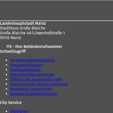
sich
t
Fußbereich
i
e
i
hier:
n
m
n
e
n
e
m
e
i
n
u
Landeshauptstadt Mainz
n
e
e
Stadthaus Große Bleiche
e
u
n
Große Bleiche 46/Löwenhofstraße 1
m
e
T
55116 Mainz
n
n
a
e
115 - Ihre Behördenrufnummer
T
b
u
Schnellzugriff
a
)
e
b
n
Verwaltungsorganisation
)
T
Pressemeldungen
a
Stellenangebote
b
Ratsinformationssystem
)
Öffentliche Ausschreibungen
Serviceportal (Online-Services)
Newsletter abonnieren
Datenschutzeinstellungen
City Service
Stadtplan