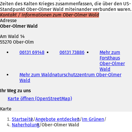
Zeiten des Kalten Krieges zusammenfassen, die über den US-
Standpunkt Ober-Olmer Wald miteinander verbunden waren.
Kontakt / Informationen zum Ober-Olmer Wald
Adresse
Ober-Olmer Wald
Am Wald 14
55270 Ober-Olm
Telefon,
06131 69148
06131 73886
Mehr zum
Fax
Forsthaus
und
Ober-Olmer
E-
Wald
(
Mail-
Mehr zum Waldnaturschutzzentrum Ober-Olmer
Ö
Adresse
Wald
(
f
Ö
f
Ihr Weg zu uns
f
n
f
e
Karte öffnen (OpenStreetMap)
(
n
t
Ö
e
i
Karte
f
t
n
Sie
f
Startseite
Angebote entdecken
Im Grünen
i
e
n
befinden
Naherholung
Ober-Olmer Wald
n
i
e
e
n