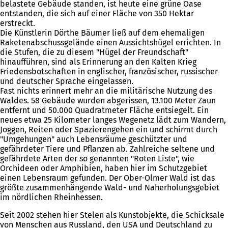
belastete Gebäude standen, ist heute eine grüne Oase
entstanden, die sich auf einer Fläche von 350 Hektar
erstreckt.
Die Künstlerin Dörthe Bäumer ließ auf dem ehemaligen
Raketenabschussgelände einen Aussichtshügel errichten. In
die Stufen, die zu diesem "Hügel der Freundschaft"
hinaufführen, sind als Erinnerung an den Kalten Krieg
Friedensbotschaften in englischer, französischer, russischer
und deutscher Sprache eingelassen.
Fast nichts erinnert mehr an die militärische Nutzung des
Waldes. 58 Gebäude wurden abgerissen, 13.100 Meter Zaun
entfernt und 50.000 Quadratmeter Fläche entsiegelt. Ein
neues etwa 25 Kilometer langes Wegenetz lädt zum Wandern,
Joggen, Reiten oder Spazierengehen ein und schirmt durch
"Umgehungen" auch Lebensräume geschützter und
gefährdeter Tiere und Pflanzen ab. Zahlreiche seltene und
gefährdete Arten der so genannten "Roten Liste", wie
Orchideen oder Amphibien, haben hier im Schutzgebiet
einen Lebensraum gefunden. Der Ober-Olmer Wald ist das
größte zusammenhängende Wald- und Naherholungsgebiet
im nördlichen Rheinhessen.
Seit 2002 stehen hier Stelen als Kunstobjekte, die Schicksale
von Menschen aus Russland, den USA und Deutschland zu