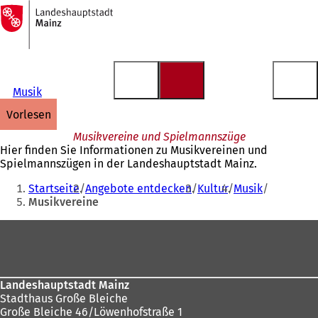
Zur
Startseite
Inhalt anspringen
Musik
vorlesen
Musikvereine und Spielmannszüge
Hier finden Sie Informationen zu Musikvereinen und
Spielmannszügen in der Landeshauptstadt Mainz.
Sie
Startseite
Angebote entdecken
Kultur
Musik
befinden
Musikvereine
sich
Fußbereich
hier:
Landeshauptstadt Mainz
Stadthaus Große Bleiche
Große Bleiche 46/Löwenhofstraße 1