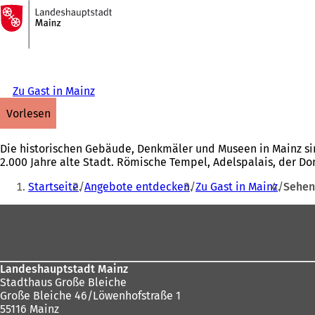
Zur
Startseite
Inhalt anspringen
Zu Gast in Mainz
vorlesen
Die historischen Gebäude, Denkmäler und Museen in Mainz si
2.000 Jahre alte Stadt. Römische Tempel, Adelspalais, der Do
Sie
Startseite
Angebote entdecken
Zu Gast in Mainz
Sehen
befinden
Fußbereich
sich
hier:
Landeshauptstadt Mainz
Stadthaus Große Bleiche
Große Bleiche 46/Löwenhofstraße 1
55116 Mainz