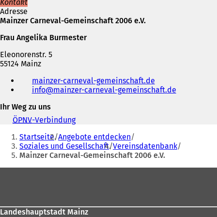
Kontakt
Adresse
Mainzer Carneval-Gemeinschaft 2006 e.V.
Frau Angelika Burmester
Eleonorenstr. 5
55124 Mainz
Telefon,
mainzer-carneval-gemeinschaft.de
(
Fax
info
mainzer-carneval-gemeinschaft
Ö
de
und
f
E-
Ihr Weg zu uns
f
Mail-
n
Adresse
ÖPNV
-Verbindung
(
e
Sie
Ö
t
Startseite
Angebote entdecken
f
befinden
i
Soziales und Gesellschaft
Vereinsdatenbank
f
n
Mainzer Carneval-Gemeinschaft 2006 e.V.
sich
n
e
e
hier:
Fußbereich
i
t
n
i
e
n
m
e
n
i
Landeshauptstadt Mainz