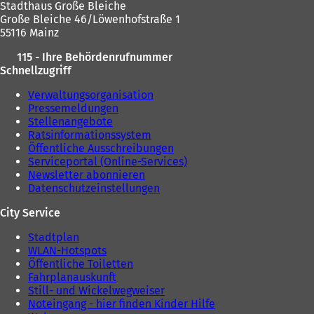
e
n
Stadthaus Große Bleiche
u
e
Große Bleiche 46/Löwenhofstraße 1
e
m
55116 Mainz
n
n
T
115 - Ihre Behördenrufnummer
e
a
Schnellzugriff
u
b
e
Verwaltungsorganisation
)
n
Pressemeldungen
T
Stellenangebote
a
Ratsinformationssystem
b
Öffentliche Ausschreibungen
)
Serviceportal (Online-Services)
Newsletter abonnieren
Datenschutzeinstellungen
City Service
Stadtplan
WLAN-Hotspots
Öffentliche Toiletten
Fahrplanauskunft
Still- und Wickelwegweiser
Noteingang - hier finden Kinder Hilfe