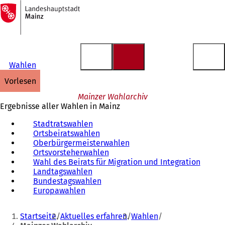
Zur
Startseite
Inhalt anspringen
Wahlen
vorlesen
Mainzer Wahlarchiv
Ergebnisse aller Wahlen in Mainz
Stadtratswahlen
Ortsbeiratswahlen
Oberbürgermeisterwahlen
Ortsvorsteherwahlen
Wahl des Beirats für Migration und Integration
Landtagswahlen
Bundestagswahlen
Europawahlen
Sie
Startseite
Aktuelles erfahren
Wahlen
befinden