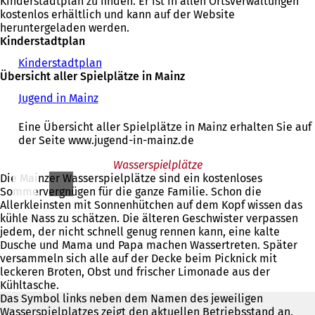
Kinderstadtplan zu finden. Er ist in allen Ortsverwaltungen
kostenlos erhältlich und kann auf der Website
heruntergeladen werden.
Kinderstadtplan
Kinderstadtplan
Übersicht aller Spielplätze in Mainz
Jugend in Mainz
(
Ö
f
Eine Übersicht aller Spielplätze in Mainz erhalten Sie auf
f
der Seite www.jugend-in-mainz.de
n
e
Wasserspielplätze
t
Die Mainzer Wasserspielplätze sind ein kostenloses
i
Sommervergnügen für die ganze Familie. Schon die
n
Allerkleinsten mit Sonnenhütchen auf dem Kopf wissen das
e
kühle Nass zu schätzen. Die älteren Geschwister verpassen
i
jedem, der nicht schnell genug rennen kann, eine kalte
n
Dusche und Mama und Papa machen Wassertreten. Später
e
versammeln sich alle auf der Decke beim Picknick mit
m
leckeren Broten, Obst und frischer Limonade aus der
n
Kühltasche.
e
Das Symbol links neben dem Namen des jeweiligen
u
Wasserspielplatzes zeigt den aktuellen Betriebsstand an.