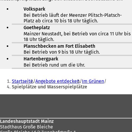
e
Volkspark
n
Bei Betrieb läuft der Meenzer Plitsch-Platsch-
T
Platz ab circa 10 bis 18 Uhr täglich.
a
b
Goetheplatz
)
Mainzer Neustadt, bei Betrieb von circa 11 Uhr bis
18 Uhr täglich.
Planschbecken am Fort Elisabeth
Bei Betrieb von 9 bis 18 Uhr täglich.
Hartenbergpark
Bei Betrieb rund um die Uhr.
Sie
Startseite
Angebote entdecken
Im Grünen
befinden
Spielplätze und Wasserspielplätze
sich
Fußbereich
hier:
Landeshauptstadt Mainz
Stadthaus Große Bleiche