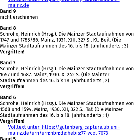
mainz.de
(
Band 9
Ö
nicht erschienen
f
f
Band 8
n
Schrohe, Heinrich (Hrsg.). Die Mainzer Stadtaufnahmen von
e
1747 und 1785/86. Mainz, 1931. XIII, 327 S., Kt.-Beil. (Die
t
Mainzer Stadtaufnahmen des 16. bis 18. Jahrhunderts ; 3)
i
Vergriffen!
n
e
Band 7
i
Schrohe, Heinrich (Hrsg.). Die Mainzer Stadtaufnahmen von
n
1657 und 1687. Mainz, 1930. X, 242 S. (Die Mainzer
e
Stadtaufnahmen des 16. bis 18. Jahrhunderts ; 2)
m
Vergriffen!
n
e
Band 6
u
Schrohe, Heinrich (Hrsg.). Die Mainzer Stadtaufnahmen von
e
1568 und 1594. Mainz, 1930. XII, 322 S., Taf. (Die Mainzer
n
Stadtaufnahmen des 16. bis 18. Jahrhunderts ; 1)
T
Vergriffen!
a
Volltext unter: https://gutenberg-capture.ub.uni-
b
mainz.de/urn/urn:nbn:de:hebis:77-vcol-7073
(
)
Band 5
Ö