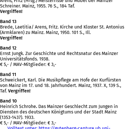
Arens, Fritz (Hrsg.) Meisterrisse und Möbel der Mainzer
Schreiner. Mainz, 1955. 76 S., 184 Taf.
Vergriffen!
Band 13
Brede, Laetitia/ Arens, Fritz. Kirche und Kloster St. Antonius
(Armklaren) zu Mainz. Mainz, 1950. 101 S., Ill.
Vergriffen!
Band 12
Ernst Jungk. Zur Geschichte und Rechtsnatur des Mainzer
Universitätsfonds. 1938.
€ 5,- / MAV-Mitglieder: € 3,-
Band 11
Schweickert, Karl. Die Musikpflege am Hofe der Kurfürsten
von Mainz im 17. und 18. Jahrhundert. Mainz, 1937. X, 139 S.,
Taf.
Vergriffen!
Band 10
Heinrich Schrohe
.
Das Mainzer Geschlecht zum Jungen in
Diensten des deutschen Königtums und der Stadt Mainz
(1353-1437). 1933.
€ 5,- / MAV-Mitglieder: € 3,-
Volltext unter: https://gutenberg-capture.ub.uni-