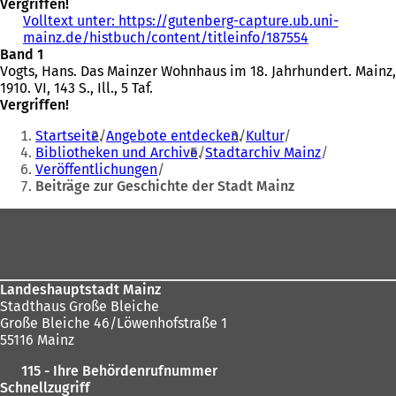
Vergriffen!
n
T
e
Volltext unter: https://gutenberg-capture.ub.uni-
e
a
m
mainz.de/histbuch/content/titleinfo/187554
t
(
b
n
Band 1
i
Ö
)
e
Vogts, Hans. Das Mainzer Wohnhaus im 18. Jahrhundert. Mainz,
n
f
u
1910. VI, 143 S., Ill., 5 Taf.
e
f
e
Vergriffen!
i
n
n
Sie
n
e
T
Startseite
Angebote entdecken
Kultur
e
t
a
befinden
Bibliotheken und Archive
Stadtarchiv Mainz
m
i
b
Veröffentlichungen
sich
n
n
)
Beiträge zur Geschichte der Stadt Mainz
e
e
hier:
u
i
Fußbereich
e
n
n
e
T
m
a
n
b
e
Landeshauptstadt Mainz
)
u
Stadthaus Große Bleiche
e
Große Bleiche 46/Löwenhofstraße 1
n
55116 Mainz
T
115 - Ihre Behördenrufnummer
a
Schnellzugriff
b