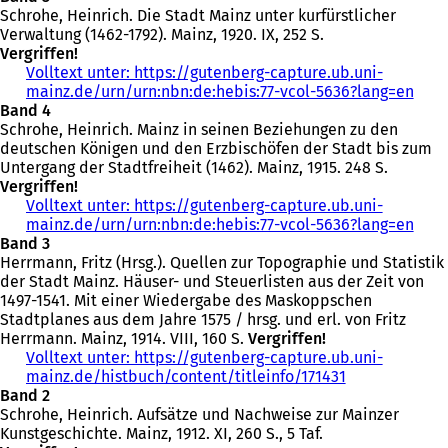
Schrohe, Heinrich. Die Stadt Mainz unter kurfürstlicher
f
Verwaltung (1462-1792). Mainz, 1920. IX, 252 S.
f
Vergriffen!
n
Volltext unter: https://gutenberg-capture.ub.uni-
e
mainz.de/urn/urn:nbn:de:hebis:77-vcol-5636?lang=en
t
(
Band 4
i
Ö
Schrohe, Heinrich. Mainz in seinen Beziehungen zu den
n
f
deutschen Königen und den Erzbischöfen der Stadt bis zum
e
f
Untergang der Stadtfreiheit (1462). Mainz, 1915. 248 S.
i
n
Vergriffen!
n
e
Volltext unter: https://gutenberg-capture.ub.uni-
e
t
mainz.de/urn/urn:nbn:de:hebis:77-vcol-5636?lang=en
m
i
(
Band 3
n
n
Ö
Herrmann, Fritz (Hrsg.). Quellen zur Topographie und Statistik
e
e
f
der Stadt Mainz. Häuser- und Steuerlisten aus der Zeit von
u
i
f
1497-1541. Mit einer Wiedergabe des Maskoppschen
e
n
n
Stadtplanes aus dem Jahre 1575 / hrsg. und erl. von Fritz
n
e
e
Herrmann. Mainz, 1914. VIII, 160 S.
Vergriffen!
T
m
t
Volltext unter: https://gutenberg-capture.ub.uni-
a
n
i
mainz.de/histbuch/content/titleinfo/171431
b
(
e
n
Band 2
)
Ö
u
e
Schrohe, Heinrich. Aufsätze und Nachweise zur Mainzer
f
e
i
Kunstgeschichte. Mainz, 1912. XI, 260 S., 5 Taf.
f
n
n