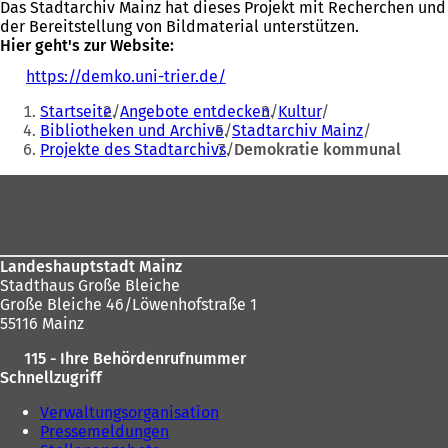
Das Stadtarchiv Mainz hat dieses Projekt mit Recherchen und
der Bereitstellung von Bildmaterial unterstützen.
Hier geht's zur Website:
https://demko.uni-trier.de/
(
Sie
Ö
Startseite
Angebote entdecken
Kultur
f
befinden
Bibliotheken und Archive
Stadtarchiv Mainz
f
Projekte des Stadtarchivs
Demokratie kommunal
sich
n
e
hier:
Fußbereich
t
i
n
e
i
Landeshauptstadt Mainz
n
Stadthaus Große Bleiche
e
Große Bleiche 46/Löwenhofstraße 1
m
55116 Mainz
n
115 - Ihre Behördenrufnummer
e
Schnellzugriff
u
e
Verwaltungsorganisation
n
Pressemeldungen
T