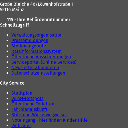
e
e
Große Bleiche 46/Löwenhofstraße 1
u
m
55116 Mainz
e
n
n
115 - Ihre Behördenrufnummer
e
T
Schnellzugriff
u
a
e
Verwaltungsorganisation
b
n
Pressemeldungen
)
T
Stellenangebote
a
Ratsinformationssystem
b
Öffentliche Ausschreibungen
)
Serviceportal (Online-Services)
Newsletter abonnieren
Datenschutzeinstellungen
City Service
Stadtplan
WLAN-Hotspots
Öffentliche Toiletten
Fahrplanauskunft
Still- und Wickelwegweiser
Noteingang - hier finden Kinder Hilfe
Webcams