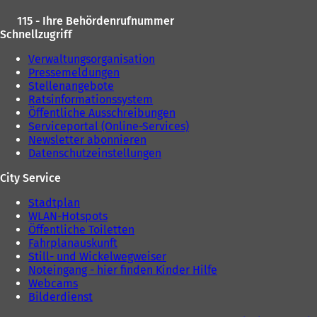
u
115 - Ihre Behördenrufnummer
e
Schnellzugriff
n
T
Verwaltungsorganisation
a
Pressemeldungen
b
Stellenangebote
)
Ratsinformationssystem
Öffentliche Ausschreibungen
Serviceportal (Online-Services)
Newsletter abonnieren
Datenschutzeinstellungen
City Service
Stadtplan
WLAN-Hotspots
Öffentliche Toiletten
Fahrplanauskunft
Still- und Wickelwegweiser
Noteingang - hier finden Kinder Hilfe
Webcams
Bilderdienst