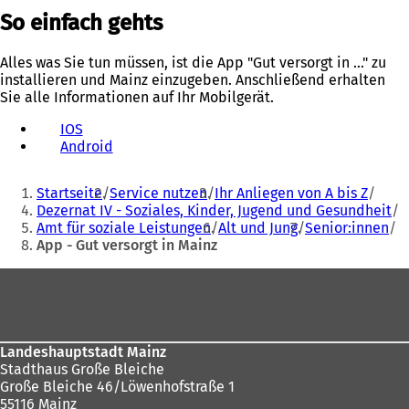
So einfach gehts
Alles was Sie tun müssen, ist die App "Gut versorgt in ..." zu
installieren und Mainz einzugeben. Anschließend erhalten
Sie alle Informationen auf Ihr Mobilgerät.
IOS
Android
(
Ö
Sie
f
Startseite
Service nutzen
Ihr Anliegen von A bis Z
f
befinden
Dezernat IV - Soziales, Kinder, Jugend und Gesundheit
n
Amt für soziale Leistungen
Alt und Jung
Senior:innen
sich
e
App - Gut versorgt in Mainz
t
hier:
i
Fußbereich
n
e
i
n
Landeshauptstadt Mainz
e
Stadthaus Große Bleiche
m
Große Bleiche 46/Löwenhofstraße 1
n
55116 Mainz
e