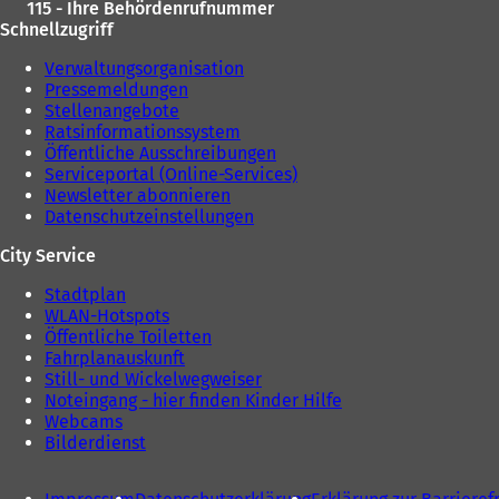
115 - Ihre Behördenrufnummer
Schnellzugriff
Verwaltungsorganisation
Pressemeldungen
Stellenangebote
Ratsinformationssystem
Öffentliche Ausschreibungen
Serviceportal (Online-Services)
Newsletter abonnieren
Datenschutzeinstellungen
City Service
Stadtplan
WLAN-Hotspots
Öffentliche Toiletten
Fahrplanauskunft
Still- und Wickelwegweiser
Noteingang - hier finden Kinder Hilfe
Webcams
Bilderdienst