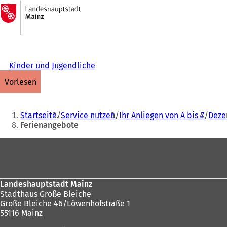
Zur
Startseite
Inhalt anspringen
Kinder und Jugendliche
vorlesen
Sie
Startseite
Service nutzen
Ihr Anliegen von A bis Z
Dezer
befinden
Ferienangebote
sich
Fußbereich
hier:
Landeshauptstadt Mainz
Stadthaus Große Bleiche
Große Bleiche 46/Löwenhofstraße 1
55116 Mainz