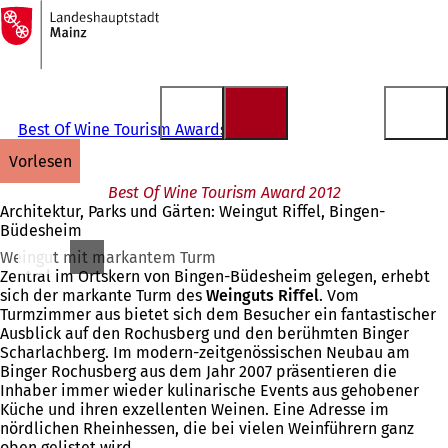
Zur
Startseite
Inhalt anspringen
Best Of Wine Tourism Awards
vorlesen
Best Of Wine Tourism Award 2012
Architektur, Parks und Gärten: Weingut Riffel, Bingen-
Büdesheim
Weingut mit markantem Turm
Zentral im Ortskern von Bingen-Büdesheim gelegen, erhebt
sich der markante Turm des
Weinguts Riffel
. Vom
Turmzimmer aus bietet sich dem Besucher ein fantastischer
Ausblick auf den Rochusberg und den berühmten Binger
Scharlachberg. Im modern-zeitgenössischen Neubau am
Binger Rochusberg aus dem Jahr 2007 präsentieren die
Inhaber immer wieder kulinarische Events aus gehobener
Küche und ihren exzellenten Weinen. Eine Adresse im
nördlichen Rheinhessen, die bei vielen Weinführern ganz
oben gelistet wird.