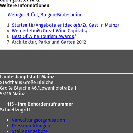
Weitere Informationen
Weingut Riffel, Bingen-Büdesheim
(
Sie
Ö
Startseite
Angebote entdecken
Zu Gast in Mainz
f
befinden
Weinerlebnis
Great Wine Capitals
f
Best Of Wine Tourism Awards
sich
n
Architektur, Parks und Gärten 2012
e
hier:
t
Fußbereich
i
n
e
i
n
Landeshauptstadt Mainz
e
Stadthaus Große Bleiche
m
Große Bleiche 46/Löwenhofstraße 1
n
55116 Mainz
e
115 - Ihre Behördenrufnummer
u
Schnellzugriff
e
n
Verwaltungsorganisation
T
Pressemeldungen
a
Stellenangebote