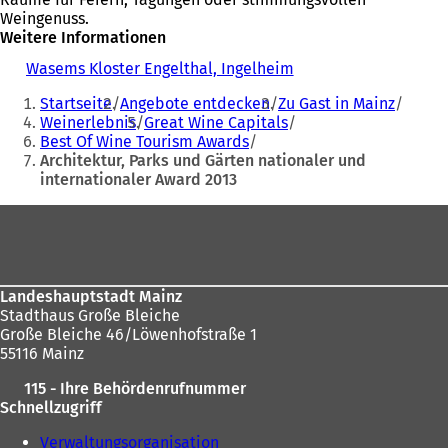
Weingenuss.
Weitere Informationen
Wasems Kloster Engelthal, Ingelheim
(
Sie
Ö
Startseite
Angebote entdecken
Zu Gast in Mainz
f
befinden
Weinerlebnis
Great Wine Capitals
f
Best Of Wine Tourism Awards
sich
n
Architektur, Parks und Gärten nationaler und
e
hier:
internationaler Award 2013
t
i
Fußbereich
n
e
i
n
e
Landeshauptstadt Mainz
m
Stadthaus Große Bleiche
n
Große Bleiche 46/Löwenhofstraße 1
e
55116 Mainz
u
115 - Ihre Behördenrufnummer
e
Schnellzugriff
n
T
Verwaltungsorganisation