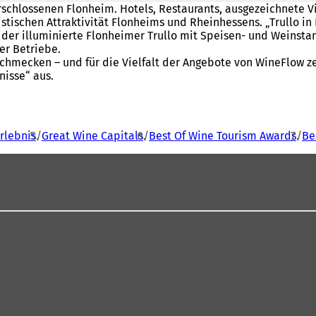
rschlossenen Flonheim. Hotels, Restaurants, ausgezeichnete V
stischen Attraktivität Flonheims und Rheinhessens. „Trullo 
der illuminierte Flonheimer Trullo mit Speisen- und Weinstan
er Betriebe.
schmecken – und für die Vielfalt der Angebote von WineFlow z
nisse“ aus.
rlebnis
Great Wine Capitals
Best Of Wine Tourism Awards
Be