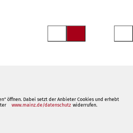
n" öffnen. Dabei setzt der Anbieter Cookies und erhebt
nter
www.mainz.de/datenschutz
(Öffnet
widerrufen.
in
einem
neuen
Tab)