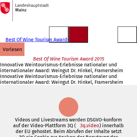
Zur
Startseite
Inhalt anspringen
Best Of Wine Tourism Awards
vorlesen
Best Of Wine Tourism Award 2015
Innovative Weintourismus-Erlebnisse nationaler und
internationaler Award: Weingut Dr. Hinkel, Framersheim
Innovative Weintourismus-Erlebnisse nationaler und
internationaler Award: Weingut Dr. Hinkel, Framersheim
Videos und Livestreams werden DSGVO-konform
auf der Video-Plattform 3Q (
3q.video
(Öffnet
) innerhalb
der EU gehostet. Beim Abrufen der Inhalte setzt
in