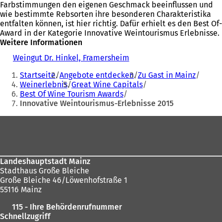
Farbstimmungen den eigenen Geschmack beeinflussen und
wie bestimmte Rebsorten ihre besonderen Charakteristika
entfalten können, ist hier richtig. Dafür erhielt es den Best Of-
Award in der Kategorie Innovative Weintourismus Erlebnisse.
Weitere Informationen
Weingut Dr. Hinkel, Framersheim
(
Sie
Ö
Startseite
Angebote entdecken
Zu Gast in Mainz
f
befinden
Weinerlebnis
Great Wine Capitals
f
Best Of Wine Tourism Awards
sich
n
Innovative Weintourismus-Erlebnisse 2015
e
hier:
t
Fußbereich
i
n
e
i
n
Landeshauptstadt Mainz
e
Stadthaus Große Bleiche
m
Große Bleiche 46/Löwenhofstraße 1
n
55116 Mainz
e
115 - Ihre Behördenrufnummer
u
Schnellzugriff
e