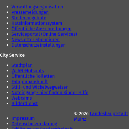
n
Verwaltungsorganisation
T
Pressemeldungen
a
Stellenangebote
b
Ratsinformationssystem
)
Öffentliche Ausschreibungen
Serviceportal (Online-Services)
Newsletter abonnieren
Datenschutzeinstellungen
City Service
Stadtplan
WLAN-Hotspots
Öffentliche Toiletten
Fahrplanauskunft
Still- und Wickelwegweiser
Noteingang - hier finden Kinder Hilfe
Webcams
Bilderdienst
© 2026
Landeshauptstadt
Impressum
Mainz
Datenschutzerklärung