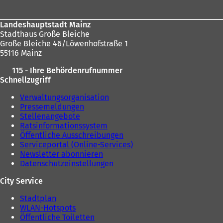
hier:
t
i
n
Landeshauptstadt Mainz
e
Stadthaus Große Bleiche
i
Große Bleiche 46/Löwenhofstraße 1
n
55116 Mainz
e
115 - Ihre Behördenrufnummer
m
Schnellzugriff
n
e
Verwaltungsorganisation
u
Pressemeldungen
e
Stellenangebote
n
Ratsinformationssystem
T
Öffentliche Ausschreibungen
a
Serviceportal (Online-Services)
b
Newsletter abonnieren
)
Datenschutzeinstellungen
City Service
Stadtplan
WLAN-Hotspots
Öffentliche Toiletten