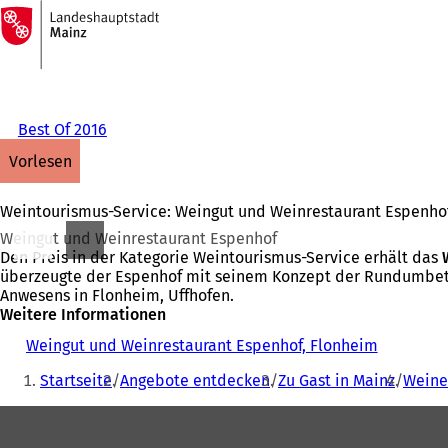
Zur
Startseite
Inhalt anspringen
Best Of 2016
vorlesen
Weintourismus-Service: Weingut und Weinrestaurant Espenho
Weingut und Weinrestaurant Espenhof
Den Preis in der Kategorie Weintourismus-Service erhält das
überzeugte der Espenhof mit seinem Konzept der Rundumbet
Anwesens in Flonheim, Uffhofen.
Weitere Informationen
Weingut und Weinrestaurant Espenhof, Flonheim
(
Sie
Ö
Startseite
Angebote entdecken
Zu Gast in Mainz
Weine
f
befinden
f
Fußbereich
sich
n
e