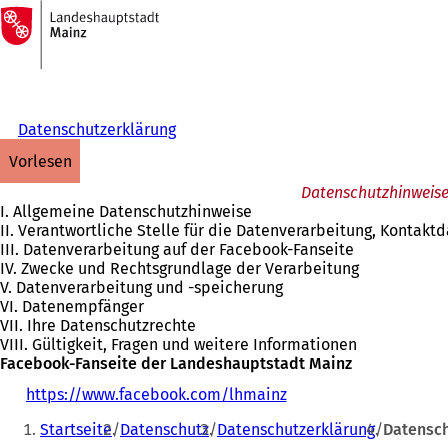
Zur
Startseite
Inhalt anspringen
Datenschutzerklärung
vorlesen
Datenschutzhinweise
I. Allgemeine Datenschutzhinweise
II. Verantwortliche Stelle für die Datenverarbeitung, Kontak
III. Datenverarbeitung auf der Facebook-Fanseite
IV. Zwecke und Rechtsgrundlage der Verarbeitung
V. Datenverarbeitung und -speicherung
VI. Datenempfänger
VII. Ihre Datenschutzrechte
VIII. Gültigkeit, Fragen und weitere Informationen
Facebook-Fanseite der Landeshauptstadt Mainz
https://www.facebook.com/lhmainz
(
Sie
Ö
Startseite
Datenschutz
Datenschutzerklärung
Datensch
f
befinden