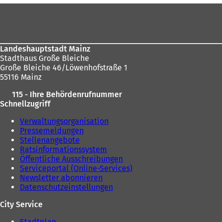
f
Fußbereich
sich
n
e
hier:
t
i
n
Landeshauptstadt Mainz
e
Stadthaus Große Bleiche
i
Große Bleiche 46/Löwenhofstraße 1
n
55116 Mainz
e
115 - Ihre Behördenrufnummer
m
Schnellzugriff
n
e
Verwaltungsorganisation
u
Pressemeldungen
e
Stellenangebote
n
Ratsinformationssystem
T
Öffentliche Ausschreibungen
a
Serviceportal (Online-Services)
b
Newsletter abonnieren
)
Datenschutzeinstellungen
City Service
Stadtplan