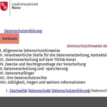
Zur
Startseite
Inhalt anspringen
Datenschutzerklärung
vorlesen
Datenschutzhinweise de
I. Allgemeine Datenschutzhinweise
II. Verantwortliche Stelle für die Datenverarbeitung, Kontak
III. Datenverarbeitung auf dem TikTok-Kanal
IV. Zwecke und Rechtsgrundlage der Verarbeitung
V. Datenverarbeitung und -speicherung
VI. Datenempfänger
VII. Ihre Datenschutzrechte
VIII. Gültigkeit, Fragen und weitere Informationen
Sie
Startseite
Datenschutz
Datenschutzerklärung
Datensch
befinden
Fußbereich
sich