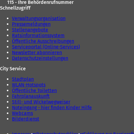
115 - Ihre Behördenrufnummer
Schnellzugriff
Verwaltungsorganisation
Pressemeldungen
Stellenangebote
Ratsinformationssystem
Öffentliche Ausschreibungen
Serviceportal (Online-Services)
Newsletter abonnieren
Datenschutzeinstellungen
City Service
Stadtplan
WLAN-Hotspots
Öffentliche Toiletten
Fahrplanauskunft
Still- und Wickelwegweiser
Noteingang - hier finden Kinder Hilfe
Webcams
Bilderdienst