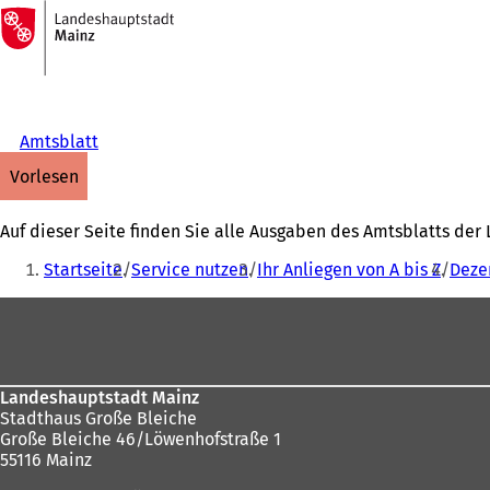
Zur
Startseite
Inhalt anspringen
Amtsblatt
vorlesen
Auf dieser Seite finden Sie alle Ausgaben des Amtsblatts de
Sie
Startseite
Service nutzen
Ihr Anliegen von A bis Z
Deze
befinden
Fußbereich
sich
hier:
Landeshauptstadt Mainz
Stadthaus Große Bleiche
Große Bleiche 46/Löwenhofstraße 1
55116 Mainz