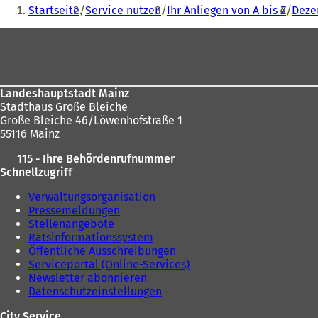
Sie
Startseite
Service nutzen
Ihr Anliegen von A bis Z
Dezer
befinden
Fußbereich
sich
hier:
Landeshauptstadt Mainz
Stadthaus Große Bleiche
Große Bleiche 46/Löwenhofstraße 1
55116 Mainz
115 - Ihre Behördenrufnummer
Schnellzugriff
Verwaltungsorganisation
Pressemeldungen
Stellenangebote
Ratsinformationssystem
Öffentliche Ausschreibungen
Serviceportal (Online-Services)
Newsletter abonnieren
Datenschutzeinstellungen
City Service