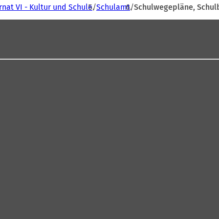
nat VI - Kultur und Schule
Schulamt
Schulwegepläne, Schul