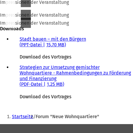
Impressionen der Veranstaltung
Impressionen der Veranstaltung
Impressionen der Veranstaltung
Downloads
Stadt bauen – mit den Bürgern
PPT-Datei
15,70 MB
Download des Vortrages
Strategien zur Umsetzung gemischter
Wohnquartiere - Rahmenbedingungen zu Förderung
und Finanzierung
PDF
-Datei
1,25 MB
Download des Vortrages
Sie
Startseite
Forum "Neue Wohnquartiere"
befinden
Fußbereich
sich