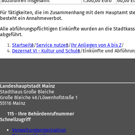
abzuführen insgesamt
1.300,00 Euro
60,00 E
Für Tätigkeiten, die im Zusammenhang mit dem Hauptamt st
besteht ein Annahmeverbot.
Alle abführungspflichtigen Einkünfte wurden an die Stadtkas
abgeführt.
Sie
Startseite
Service nutzen
Ihr Anliegen von A bis Z
befinden
Dezernat VI - Kultur und Schule
Einkünfte und Abführu
sich
Fußbereich
hier:
Landeshauptstadt Mainz
Stadthaus Große Bleiche
Große Bleiche 46/Löwenhofstraße 1
55116 Mainz
115 - Ihre Behördenrufnummer
Schnellzugriff
Verwaltungsorganisation