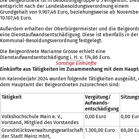
Die Beigeordnete ist in Besoldungsgruppe B 5 eingestuft. Dies
entspricht nach der Landesbesoldungsverordnung einem
Grundgehalt von 9.907,46 Euro, beziehungsweise ab Novembe
10.107,46 Euro.
Außerdem erhalten der Oberbürgermeister und die Beigeord
eine Dienstaufwandsentschädigung. Diese ist ebenfalls in der
Kommunal-Besoldungsverordnung festgelegt.
Die Beigeordnete Marianne Grosse erhielt eine
Dienstaufwandsentschädigung
i. H. v.
174,86 Euro.
Sonstige Einkünfte
Einkünfte aus Tätigkeiten im Zusammenhang mit dem Haup
Im Kalenderjahr 2024 wurden folgende Tätigkeiten ausgeübt, 
dem Hauptamt der Beigeordneten zuzurechnen sind:
Tätigkeit
Vergütung/
Sitzung
Aufwands-
entschädigung
Volkshochschule Main e. V.,
0,00 Euro
0,00 Eu
Vorstand, Mitglied des Vorstandes
Grundstücksverwaltungsgesellschaft
1.300,00 Euro
60,00 E
der Stadt Mainz mbH,