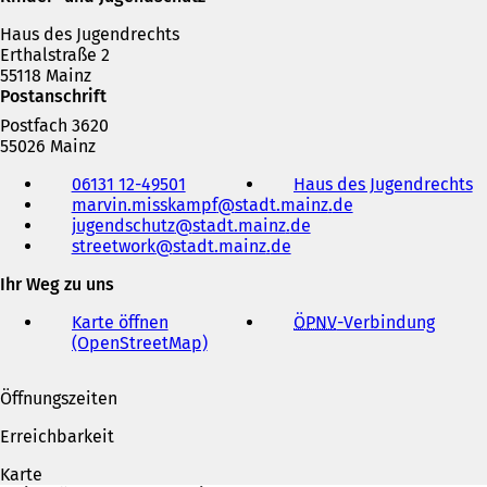
Haus des Jugendrechts
Erthalstraße 2
55118 Mainz
Postanschrift
Postfach 3620
55026 Mainz
Telefon,
06131 12-49501
Haus des Jugendrechts
(
Fax
marvin.misskampf
stadt.mainz
de
Ö
und
jugendschutz
stadt.mainz
de
f
E-
streetwork
stadt.mainz
de
f
Mail-
n
Adresse
Ihr Weg zu uns
e
t
Karte öffnen
ÖPNV
-Verbindung
(
i
(OpenStreetMap)
(
Ö
n
Ö
f
e
f
f
i
Öffnungszeiten
f
n
n
n
e
e
Erreichbarkeit
e
t
t
i
n
Karte