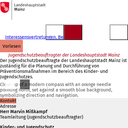
Zur
Startseite
Inhalt anspringen
Interessensvertretungen, Beiräte
vorlesen
Jugendschutzbeauftragter der Landeshauptstadt Mainz
Der Jugendschutzbeauftragte der Landeshauptstadt Mainz ist
zuständig für die Planung und Durchführung von
Präventionsmaßnahmen im Bereich des Kinder- und
Jugendschutzes.
Close-up of a modern compass with an orange needle
pointing north, set against a smooth blue background,
symbolizing direction and navigation.
Kontakt
Adresse
Herr Marvin Mißkampf
Teamleitung (Jugendschutzbeauftragter)
Kinder- und Jugendschutz