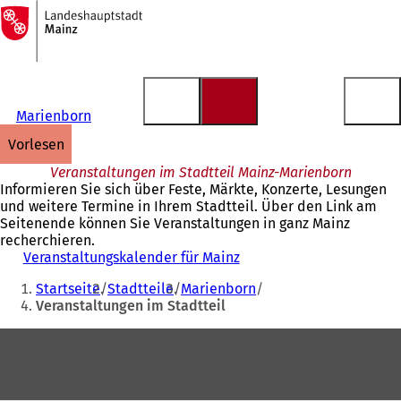
Zur
Startseite
Inhalt anspringen
Marienborn
vorlesen
Veranstaltungen im Stadtteil Mainz-Marienborn
Informieren Sie sich über Feste, Märkte, Konzerte, Lesungen
und weitere Termine in Ihrem Stadtteil. Über den Link am
Seitenende können Sie Veranstaltungen in ganz Mainz
recherchieren.
Veranstaltungskalender für Mainz
Sie
Startseite
Stadtteile
Marienborn
befinden
Veranstaltungen im Stadtteil
sich
Fußbereich
hier: