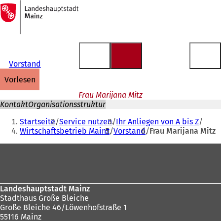
Zur
Startseite
Inhalt anspringen
Vorstand
vorlesen
Frau Marijana Mitz
Kontakt
Organisationsstruktur
Sie
Startseite
Service nutzen
Ihr Anliegen von A bis Z
befinden
Wirtschaftsbetrieb Mainz
Vorstand
Frau Marijana Mitz
sich
Fußbereich
hier:
Landeshauptstadt Mainz
Stadthaus Große Bleiche
Große Bleiche 46/Löwenhofstraße 1
55116 Mainz