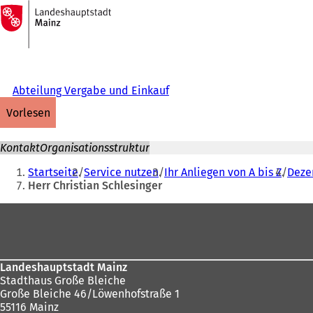
Zur
Startseite
Inhalt anspringen
Abteilung Vergabe und Einkauf
vorlesen
Kontakt
Organisationsstruktur
Sie
Startseite
Service nutzen
Ihr Anliegen von A bis Z
Dezer
befinden
Herr Christian Schlesinger
sich
Fußbereich
hier:
Landeshauptstadt Mainz
Stadthaus Große Bleiche
Große Bleiche 46/Löwenhofstraße 1
55116 Mainz