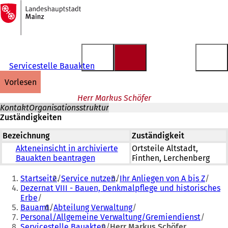
Zur
Startseite
Inhalt anspringen
Servicestelle Bauakten
vorlesen
Herr Markus Schöfer
Kontakt
Organisationsstruktur
Zuständigkeiten
Bezeichnung
Zuständigkeit
Akteneinsicht in archivierte
Ortsteile Altstadt,
Bauakten beantragen
Finthen, Lerchenberg
Sie
Startseite
Service nutzen
Ihr Anliegen von A bis Z
befinden
Dezernat VIII - Bauen, Denkmalpflege und historisches
Erbe
sich
Bauamt
Abteilung Verwaltung
hier:
Personal/Allgemeine Verwaltung/Gremiendienst
Servicestelle Bauakten
Herr Markus Schöfer