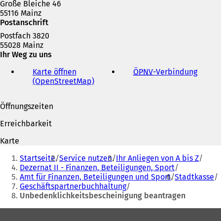
Große Bleiche 46
55116 Mainz
Postanschrift
Postfach 3820
55028 Mainz
Ihr Weg zu uns
Karte öffnen
ÖPNV
-Verbindung
(
(OpenStreetMap)
(
Ö
Ö
f
f
f
Öffnungszeiten
f
n
n
e
Erreichbarkeit
e
t
t
i
Karte
i
n
Sie
n
e
Startseite
Service nutzen
Ihr Anliegen von A bis Z
befinden
e
i
Dezernat II - Finanzen, Beteiligungen, Sport
i
n
Amt für Finanzen, Beteiligungen und Sport
Stadtkasse
sich
n
e
Geschäftspartnerbuchhaltung
hier:
e
m
Unbedenklichkeitsbescheinigung beantragen
m
n
n
e
Fußbereich