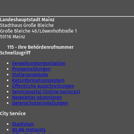
e
u
u
e
e
n
n
T
Landeshauptstadt Mainz
T
a
Stadthaus Große Bleiche
a
b
Große Bleiche 46/Löwenhofstraße 1
b
)
55116 Mainz
)
115 - Ihre Behördenrufnummer
Schnellzugriff
Verwaltungsorganisation
Pressemeldungen
Stellenangebote
Ratsinformationssystem
Öffentliche Ausschreibungen
Serviceportal (Online-Services)
Newsletter abonnieren
Datenschutzeinstellungen
City Service
Stadtplan
WLAN-Hotspots