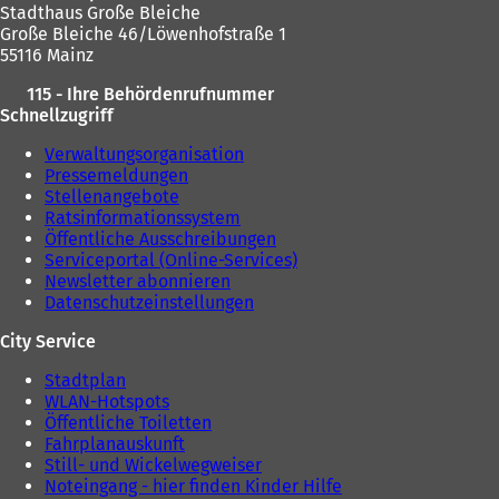
e
n
Stadthaus Große Bleiche
n
T
Große Bleiche 46/Löwenhofstraße 1
T
a
55116 Mainz
a
b
b
)
115 - Ihre Behördenrufnummer
)
Schnellzugriff
Verwaltungsorganisation
Pressemeldungen
Stellenangebote
Ratsinformationssystem
Öffentliche Ausschreibungen
Serviceportal (Online-Services)
Newsletter abonnieren
Datenschutzeinstellungen
City Service
Stadtplan
WLAN-Hotspots
Öffentliche Toiletten
Fahrplanauskunft
Still- und Wickelwegweiser
Noteingang - hier finden Kinder Hilfe