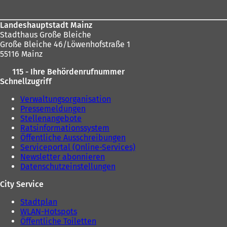
n
e
e
u
u
e
Landeshauptstadt Mainz
e
n
Stadthaus Große Bleiche
n
T
Große Bleiche 46/Löwenhofstraße 1
T
a
55116 Mainz
a
b
b
)
115 - Ihre Behördenrufnummer
)
Schnellzugriff
Verwaltungsorganisation
Pressemeldungen
Stellenangebote
Ratsinformationssystem
Öffentliche Ausschreibungen
Serviceportal (Online-Services)
Newsletter abonnieren
Datenschutzeinstellungen
City Service
Stadtplan
WLAN-Hotspots
Öffentliche Toiletten