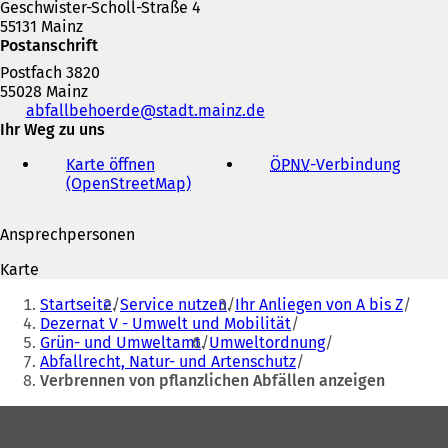
Geschwister-Scholl-Straße 4
55131 Mainz
Postanschrift
Postfach 3820
55028 Mainz
Telefon,
abfallbehoerde
stadt.mainz
de
Fax
Ihr Weg zu uns
und
Karte öffnen
ÖPNV
-Verbindung
(
E-
(OpenStreetMap)
(
Ö
Mail-
Ö
f
Adresse
f
f
Ansprechpersonen
f
n
n
e
Karte
e
t
Sie
t
i
Startseite
Service nutzen
Ihr Anliegen von A bis Z
befinden
i
n
Dezernat V - Umwelt und Mobilität
n
e
Grün- und Umweltamt
Umweltordnung
sich
e
i
Abfallrecht, Natur- und Artenschutz
hier:
i
n
Verbrennen von pflanzlichen Abfällen anzeigen
n
e
e
m
Fußbereich
m
n