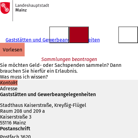
Zur
Startseite
Inhalt anspringen
Gaststätten und Gewerbeangelegenheiten
vorlesen
Sammlungen beantragen
Sie möchten Geld- oder Sachspenden sammeln? Dann
brauchen Sie hierfür ein Erlaubnis.
Was muss ich wissen?
Kontakt
Adresse
Gaststätten und Gewerbeangelegenheiten
Stadthaus Kaiserstraße, Kreyßig-Flügel
Raum 208 und 209 a
Kaiserstraße 3
55116 Mainz
Postanschrift
Postfach 3620