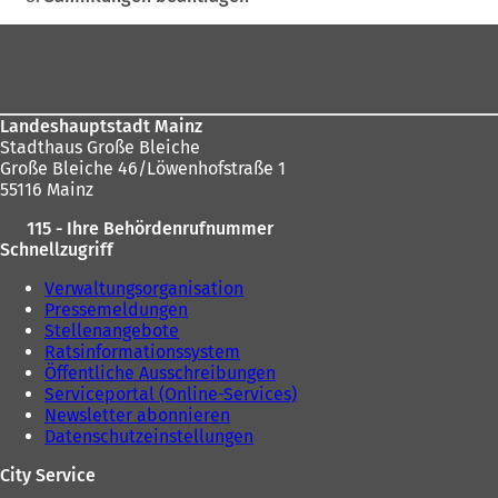
u
e
Fußbereich
e
n
n
T
T
a
a
b
b
)
Landeshauptstadt Mainz
)
Stadthaus Große Bleiche
Große Bleiche 46/Löwenhofstraße 1
55116 Mainz
115 - Ihre Behördenrufnummer
Schnellzugriff
Verwaltungsorganisation
Pressemeldungen
Stellenangebote
Ratsinformationssystem
Öffentliche Ausschreibungen
Serviceportal (Online-Services)
Newsletter abonnieren
Datenschutzeinstellungen
City Service