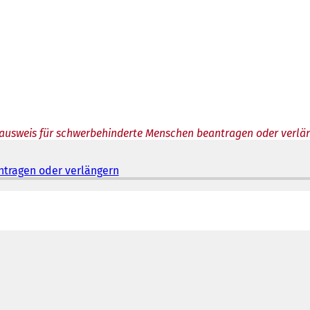
ausweis für schwerbehinderte Menschen beantragen oder verlä
tragen oder verlängern
(
Ö
f
f
n
e
t
i
n
e
i