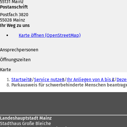
55131 Mainz
Postanschrift
Postfach 3820
55028 Mainz
Ihr Weg zu uns
Karte öffnen (OpenStreetMap)
(
Ö
f
Ansprechpersonen
f
n
Öffnungszeiten
e
t
Karte
i
Sie
n
Startseite
Service nutzen
Ihr Anliegen von A bis Z
Deze
befinden
e
Parkausweis für schwerbehinderte Menschen beantrage
i
sich
n
Fußbereich
hier:
e
m
n
e
Landeshauptstadt Mainz
u
Stadthaus Große Bleiche
e