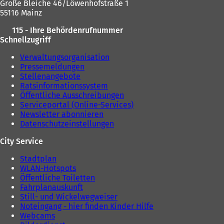
Große Bleiche 46/Löwenhofstraße 1
n
55116 Mainz
T
a
115 - Ihre Behördenrufnummer
b
Schnellzugriff
)
Verwaltungsorganisation
Pressemeldungen
Stellenangebote
Ratsinformationssystem
Öffentliche Ausschreibungen
Serviceportal (Online-Services)
Newsletter abonnieren
Datenschutzeinstellungen
City Service
Stadtplan
WLAN-Hotspots
Öffentliche Toiletten
Fahrplanauskunft
Still- und Wickelwegweiser
Noteingang - hier finden Kinder Hilfe
Webcams