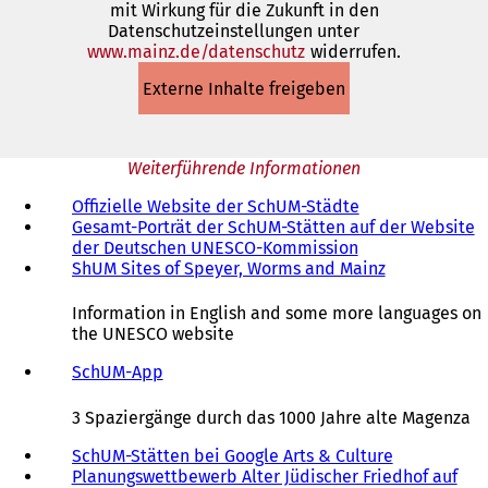
mit Wirkung für die Zukunft in den
in
Datenschutzeinstellungen unter
einem
www.mainz.de/datenschutz
neuen
(Öffnet
widerrufen.
Tab)
in
Externe Inhalte freigeben
einem
neuen
Tab)
Weiterführende Informationen
Offizielle Website der SchUM-Städte
(
Gesamt-Porträt der SchUM-Stätten auf der Website
Ö
der Deutschen UNESCO-Kommission
(
f
ShUM Sites of Speyer, Worms and Mainz
Ö
f
(
f
n
Ö
f
e
f
Information in English and some more languages on
n
t
f
the UNESCO website
e
i
n
t
n
e
SchUM-App
(
i
e
t
Ö
n
i
i
f
3 Spaziergänge durch das 1000 Jahre alte Magenza
e
n
n
f
i
e
e
n
SchUM-Stätten bei Google Arts & Culture
(
n
m
i
e
Planungswettbewerb Alter Jüdischer Friedhof auf
Ö