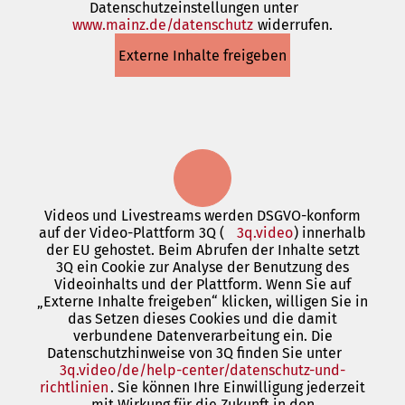
Datenschutzeinstellungen unter
einem
www.mainz.de/datenschutz
neuen
(Öffnet
widerrufen.
Tab)
in
Externe Inhalte freigeben
einem
neuen
Tab)
Videos und Livestreams werden DSGVO-konform
auf der Video-Plattform 3Q (
3q.video
(Öffnet
) innerhalb
der EU gehostet. Beim Abrufen der Inhalte setzt
in
3Q ein Cookie zur Analyse der Benutzung des
einem
Videoinhalts und der Plattform. Wenn Sie auf
neuen
„Externe Inhalte freigeben“ klicken, willigen Sie in
Tab)
das Setzen dieses Cookies und die damit
verbundene Datenverarbeitung ein. Die
Datenschutzhinweise von 3Q finden Sie unter
3q.video/de/help-center/datenschutz-und-
richtlinien
(Öffnet
. Sie können Ihre Einwilligung jederzeit
mit Wirkung für die Zukunft in den
in