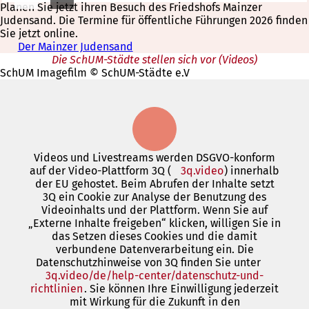
Planen Sie jetzt ihren Besuch des Friedshofs Mainzer
Judensand. Die Termine für öffentliche Führungen 2026 finden
Sie jetzt online.
Der Mainzer Judensand
Die SchUM-Städte stellen sich vor (Videos)
SchUM Imagefilm © SchUM-Städte e.V
Videos und Livestreams werden DSGVO-konform
auf der Video-Plattform 3Q (
3q.video
(Öffnet
) innerhalb
der EU gehostet. Beim Abrufen der Inhalte setzt
in
3Q ein Cookie zur Analyse der Benutzung des
einem
Videoinhalts und der Plattform. Wenn Sie auf
neuen
„Externe Inhalte freigeben“ klicken, willigen Sie in
Tab)
das Setzen dieses Cookies und die damit
verbundene Datenverarbeitung ein. Die
Datenschutzhinweise von 3Q finden Sie unter
3q.video/de/help-center/datenschutz-und-
richtlinien
(Öffnet
. Sie können Ihre Einwilligung jederzeit
mit Wirkung für die Zukunft in den
in