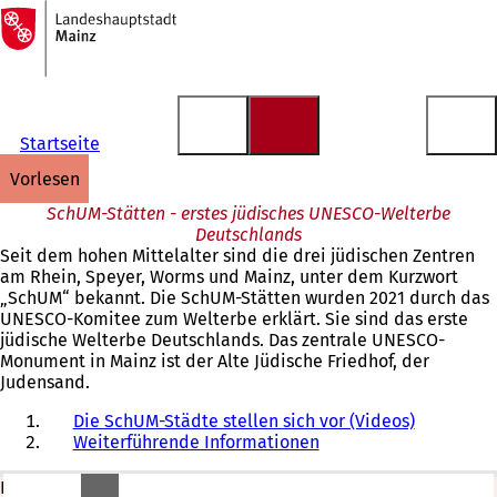
Zur
Startseite
Inhalt anspringen
Startseite
vorlesen
SchUM-Stätten - erstes jüdisches UNESCO-Welterbe
Deutschlands
Seit dem hohen Mittelalter sind die drei jüdischen Zentren
am Rhein, Speyer, Worms und Mainz, unter dem Kurzwort
„SchUM“ bekannt. Die SchUM-Stätten wurden 2021 durch das
UNESCO-Komitee zum Welterbe erklärt. Sie sind das erste
jüdische Welterbe Deutschlands. Das zentrale UNESCO-
Monument in Mainz ist der Alte Jüdische Friedhof, der
Judensand.
Die SchUM-Städte stellen sich vor (Videos)
Weiterführende Informationen
Besuch des Alten Jüdischen Friedhofs "Judensand"