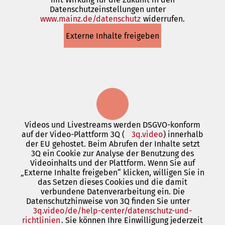
Datenschutzeinstellungen unter
einem
www.mainz.de/datenschutz
neuen
(Öffnet
widerrufen.
Tab)
in
Externe Inhalte freigeben
einem
neuen
Tab)
Videos und Livestreams werden DSGVO-konform
auf der Video-Plattform 3Q (
3q.video
(Öffnet
) innerhalb
der EU gehostet. Beim Abrufen der Inhalte setzt
in
3Q ein Cookie zur Analyse der Benutzung des
einem
Videoinhalts und der Plattform. Wenn Sie auf
neuen
„Externe Inhalte freigeben“ klicken, willigen Sie in
Tab)
das Setzen dieses Cookies und die damit
verbundene Datenverarbeitung ein. Die
Datenschutzhinweise von 3Q finden Sie unter
3q.video/de/help-center/datenschutz-und-
richtlinien
(Öffnet
. Sie können Ihre Einwilligung jederzeit