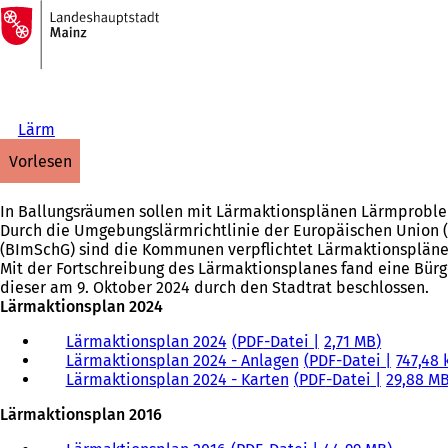
Zur
Startseite
Inhalt anspringen
Lärm
vorlesen
In Ballungsräumen sollen mit Lärmaktionsplänen Lärmproble
Durch die Umgebungslärmrichtlinie der Europäischen Union (
(BImSchG) sind die Kommunen verpflichtet Lärmaktionspläne 
Mit der Fortschreibung des Lärmaktionsplanes fand eine Bürg
dieser am 9. Oktober 2024 durch den Stadtrat beschlossen.
Lärmaktionsplan 2024
Lärmaktionsplan 2024
PDF
-Datei
2,71 MB
Lärmaktionsplan 2024 - Anlagen
PDF
-Datei
747,48 
Lärmaktionsplan 2024 - Karten
PDF
-Datei
29,88 M
Lärmaktionsplan 2016