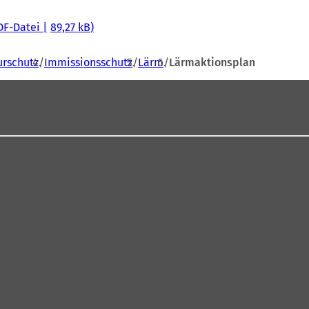
DF
-Datei
89,27 kB
urschutz
Immissionsschutz
Lärm
Lärmaktionsplan