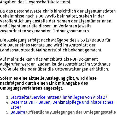
Angaben des Liegenschaftskatasters).
Da das Bestandsverzeichnis hinsichtlich der Eigentumsdaten
Geheimnisse nach § 30 VwVfG beinhaltet, stehen in der
Veröffentlichung anstelle der Namen der Eigentümerinnen
und Eigentümer die diesen im Verfahren jeweils
zugeordneten sogenannten Ordnungsnummern.
Die Auslegung erfolgt nach Maßgabe des § 53 (2) BauGB für
die Dauer eines Monats und wird im Amtsblatt der
Landeshauptstadt Mainz ortsüblich bekannt gemacht.
Auf mainz.de kann das Amtsblatt als PDF-Dokument
aufgerufen werden. Zudem ist das Amtsblatt im Stadthaus
Große Bleiche oder über die Ortsverwaltungen erhältlich.
Sofern es eine aktuelle Auslegung gibt, wird diese
nachfolgend durch einen Link mit Angabe des
Umlegungsverfahrens angezeigt.
Sie
Startseite
Service nutzen
Ihr Anliegen von A bis Z
befinden
Dezernat VIII - Bauen, Denkmalpflege und historisches
Erbe
sich
Bauamt
Öffentliche Auslegungen der Umlegungsstelle
hier: