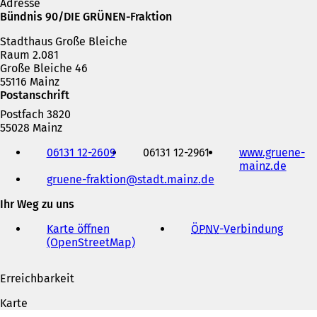
Adresse
Bündnis 90/DIE GRÜNEN-Fraktion
Stadthaus Große Bleiche
Raum 2.081
Große Bleiche 46
55116 Mainz
Postanschrift
Postfach 3820
55028 Mainz
Telefon,
06131 12-2609
06131 12-2961
www.gruene-
Fax
mainz.de
(
und
gruene-fraktion
stadt.mainz
de
Ö
E-
f
Mail-
Ihr Weg zu uns
f
Adresse
n
Karte öffnen
ÖPNV
-Verbindung
(
e
(OpenStreetMap)
(
Ö
t
Ö
f
i
f
f
n
Erreichbarkeit
f
n
e
n
e
i
Karte
e
t
n