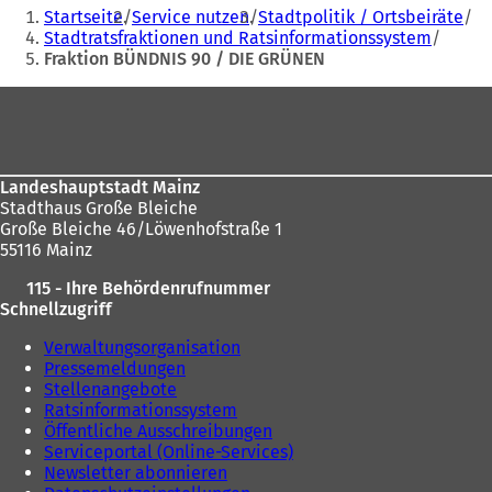
Sie
t
i
e
Startseite
Service nutzen
Stadtpolitik / Ortsbeiräte
befinden
i
n
m
Stadtratsfraktionen und Ratsinformationssystem
n
e
n
Fraktion BÜNDNIS 90 / DIE GRÜNEN
sich
e
i
e
hier:
i
n
Fußbereich
u
n
e
e
e
m
n
m
n
T
n
e
a
Landeshauptstadt Mainz
e
u
b
Stadthaus Große Bleiche
u
e
)
Große Bleiche 46/Löwenhofstraße 1
e
n
55116 Mainz
n
T
T
a
115 - Ihre Behördenrufnummer
a
b
Schnellzugriff
b
)
)
Verwaltungsorganisation
Pressemeldungen
Stellenangebote
Ratsinformationssystem
Öffentliche Ausschreibungen
Serviceportal (Online-Services)
Newsletter abonnieren