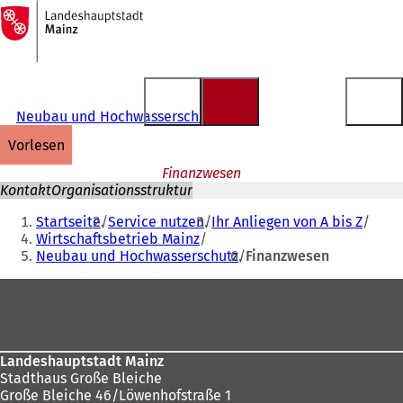
Zur
Startseite
Inhalt anspringen
Neubau und Hochwasserschutz
vorlesen
Finanzwesen
Kontakt
Organisationsstruktur
Sie
Startseite
Service nutzen
Ihr Anliegen von A bis Z
befinden
Wirtschaftsbetrieb Mainz
Neubau und Hochwasserschutz
Finanzwesen
sich
hier:
Fußbereich
Landeshauptstadt Mainz
Stadthaus Große Bleiche
Große Bleiche 46/Löwenhofstraße 1