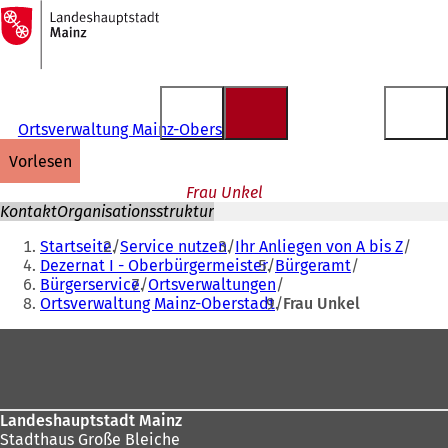
Zur
Startseite
Inhalt anspringen
Ortsverwaltung Mainz-Oberstadt
vorlesen
Frau Unkel
Kontakt
Organisationsstruktur
Sie
Startseite
Service nutzen
Ihr Anliegen von A bis Z
befinden
Dezernat I - Oberbürgermeister
Bürgeramt
Bürgerservice
Ortsverwaltungen
sich
Ortsverwaltung Mainz-Oberstadt
Frau Unkel
hier:
Fußbereich
Landeshauptstadt Mainz
Stadthaus Große Bleiche