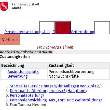
Zur
Startseite
Inhalt anspringen
Personalentwicklung, Aus-, Fort- und Weiterbildung
vorlesen
Frau Tamara Heimen
Kontakt
Organisationsstruktur
Zuständigkeiten
Bezeichnung
Zuständigkeit
Ausbildungsplatz,
Personalsachbearbeitung
Bewerbung
Nachwuchskräfte
Sie
Startseite
Service nutzen
Ihr Anliegen von A bis Z
befinden
Dezernat I - Oberbürgermeister
Hauptamt
Personalabteilung
sich
Personalentwicklung, Aus-, Fort- und Weiterbildung
hier:
Frau Tamara Heimen