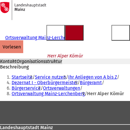
Zur
Startseite
Inhalt anspringen
Ortsverwaltung Mainz-Lerchenberg
vorlesen
Herr Alper Kömür
Kontakt
Organisationsstruktur
Beschreibung
Sie
Startseite
Service nutzen
Ihr Anliegen von A bis Z
befinden
Dezernat I - Oberbürgermeister
Bürgeramt
Bürgerservice
Ortsverwaltungen
sich
Ortsverwaltung Mainz-Lerchenberg
Herr Alper Kömür
hier:
Fußbereich
Landeshauptstadt Mainz