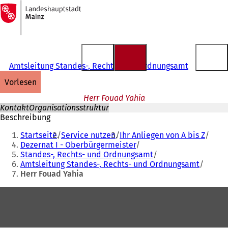
Zur
Startseite
Inhalt anspringen
Amtsleitung Standes-, Rechts- und Ordnungsamt
vorlesen
Herr Fouad Yahia
Kontakt
Organisationsstruktur
Beschreibung
Sie
Startseite
Service nutzen
Ihr Anliegen von A bis Z
befinden
Dezernat I - Oberbürgermeister
Standes-, Rechts- und Ordnungsamt
sich
Amtsleitung Standes-, Rechts- und Ordnungsamt
hier:
Herr Fouad Yahia
Fußbereich