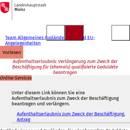
Zur
Startseite
Inhalt anspringen
Team Allgemeines Ausländerrecht und EU-
Angelegenheiten
vorlesen
Aufenthaltserlaubnis: Verlängerung zum Zweck der
Beschäftigung für (ehemals) qualifizierte Geduldete
beantragen
Online-Services
Unter diesem Link können Sie eine
Aufenthaltserlaubnis zum Zweck der Beschäftigung
beantragen und verlängern.
Aufenthaltserlaubnis zum Zweck der Beschäftigung,
Antrag
(
Ö