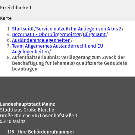
f
f
Erreichbarkeit
f
n
n
e
Karte
e
t
Sie
t
i
Startseite
Service nutzen
Ihr Anliegen von A bis Z
befinden
i
n
Dezernat I - Oberbürgermeister
Bürgeramt
n
e
Ausländerangelegenheiten
sich
e
i
Team Allgemeines Ausländerrecht und EU-
hier:
i
n
Angelegenheiten
n
e
Aufenthaltserlaubnis: Verlängerung zum Zweck der
e
m
Beschäftigung für (ehemals) qualifizierte Geduldete
m
n
beantragen
n
e
e
u
Fußbereich
u
e
e
n
n
T
T
a
Landeshauptstadt Mainz
a
b
Stadthaus Große Bleiche
b
)
Große Bleiche 46/Löwenhofstraße 1
)
55116 Mainz
115 - Ihre Behördenrufnummer