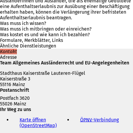
f
Ausländerinnen und Ausländer, die als ehemalige Geduldete
f
eine Aufenthaltserlaubnis zur Ausübung einer Beschäftigung
n
erhalten haben, können die Verlängerung ihrer befristeten
e
Aufenthaltserlaubnis beantragen.
t
Was muss ich wissen?
i
Was muss ich mitbringen oder einreichen?
n
Was kostet es und wie kann ich bezahlen?
e
Formulare, Merkblätter, Links
i
Ähnliche Dienstleistungen
n
Kontakt
e
Adresse
m
Team Allgemeines Ausländerrecht und EU-Angelegenheiten
n
Stadthaus Kaiserstraße Lauteren-Flügel
e
Kaiserstraße 3
u
55116 Mainz
e
Postanschrift
n
T
Postfach 3620
a
55026 Mainz
b
Ihr Weg zu uns
)
Karte öffnen
ÖPNV
-Verbindung
(
(OpenStreetMap)
(
Ö
Ö
f