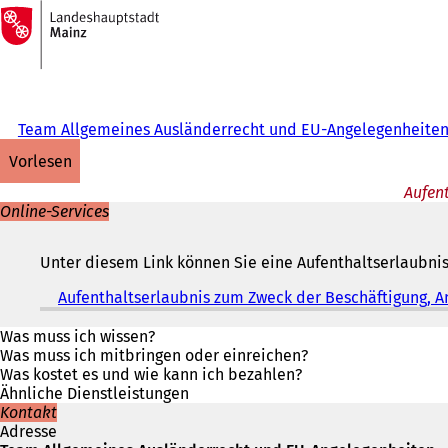
Zur
Startseite
Inhalt anspringen
Team Allgemeines Ausländerrecht und EU-Angelegenheite
vorlesen
Aufent
Online-Services
Unter diesem Link können Sie eine Aufenthaltserlaubni
Aufenthaltserlaubnis zum Zweck der Beschäftigung, A
Was muss ich wissen?
Was muss ich mitbringen oder einreichen?
Was kostet es und wie kann ich bezahlen?
Ähnliche Dienstleistungen
Kontakt
Adresse