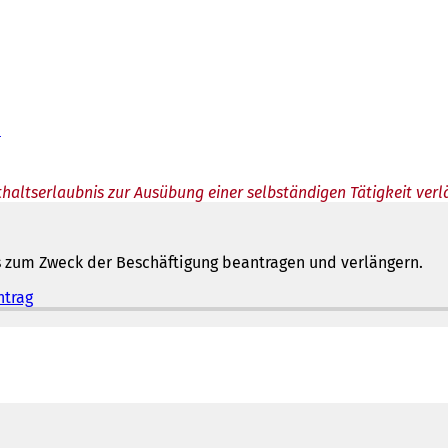
n
haltserlaubnis zur Ausübung einer selbständigen Tätigkeit ver
s zum Zweck der Beschäftigung beantragen und verlängern.
ntrag
(
Ö
f
f
n
e
t
i