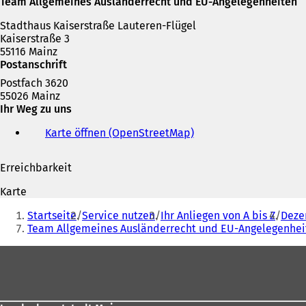
Team Allgemeines Ausländerrecht und EU-Angelegenheiten
Stadthaus Kaiserstraße Lauteren-Flügel
Kaiserstraße 3
55116 Mainz
Postanschrift
Postfach 3620
55026 Mainz
Ihr Weg zu uns
Karte öffnen (OpenStreetMap)
(
Ö
f
Erreichbarkeit
f
n
Karte
e
Sie
t
Startseite
Service nutzen
Ihr Anliegen von A bis Z
Deze
befinden
i
Team Allgemeines Ausländerrecht und EU-Angelegenhei
n
sich
e
Fußbereich
hier:
i
n
e
m