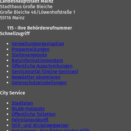
Landeshauptstadt Mainz
n
Stadthaus Große Bleiche
e
Große Bleiche 46/Löwenhofstraße 1
u
55116 Mainz
e
n
115 - Ihre Behördenrufnummer
T
Schnellzugriff
a
b
Verwaltungsorganisation
)
Pressemeldungen
Stellenangebote
Ratsinformationssystem
Öffentliche Ausschreibungen
Serviceportal (Online-Services)
Newsletter abonnieren
Datenschutzeinstellungen
City Service
Stadtplan
WLAN-Hotspots
Öffentliche Toiletten
Fahrplanauskunft
Still- und Wickelwegweiser
Noteingang - hier finden Kinder Hilfe