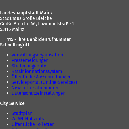
u
e
e
n
Landeshauptstadt Mainz
n
T
Stadthaus Große Bleiche
T
a
Große Bleiche 46/Löwenhofstraße 1
a
b
55116 Mainz
b
)
)
115 - Ihre Behördenrufnummer
Schnellzugriff
Verwaltungsorganisation
Pressemeldungen
Stellenangebote
Ratsinformationssystem
Öffentliche Ausschreibungen
Serviceportal (Online-Services)
Newsletter abonnieren
Datenschutzeinstellungen
City Service
Stadtplan
WLAN-Hotspots
Öffentliche Toiletten