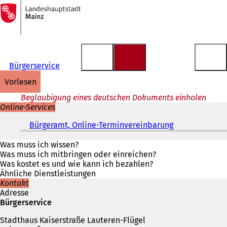
Zur
Startseite
Inhalt anspringen
Bürgerservice
vorlesen
Beglaubigung eines deutschen Dokuments einholen
Online-Services
Bürgeramt, Online-Terminvereinbarung
(
Ö
f
Was muss ich wissen?
f
Was muss ich mitbringen oder einreichen?
n
Was kostet es und wie kann ich bezahlen?
e
Ähnliche Dienstleistungen
t
Kontakt
i
Adresse
n
Bürgerservice
e
Stadthaus Kaiserstraße Lauteren-Flügel
i