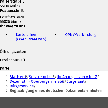
Kaiserstraße 3
n
55116 Mainz
e
Postanschrift
m
n
Postfach 3620
e
55026 Mainz
u
Ihr Weg zu uns
e
n
Karte öffnen
ÖPNV
-Verbindung
(
T
(OpenStreetMap)
(
Ö
a
Ö
f
b
f
f
Öffnungszeiten
)
f
n
n
e
Erreichbarkeit
e
t
t
i
Karte
i
n
Sie
n
e
Startseite
Service nutzen
Ihr Anliegen von A bis Z
befinden
e
i
Dezernat I - Oberbürgermeister
Bürgeramt
i
n
Bürgerservice
sich
n
e
Beglaubigung eines deutschen Dokuments einholen
hier:
e
m
m
n
Fußbereich
n
e
e
u